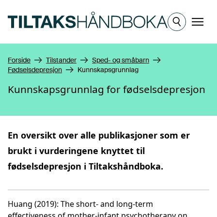
Hopp til hovedinnhold
Meny
Forside
Tilstander
Sped- og småbarn
Fødselsdepresjon
Kunnskapsgrunnlag
Kunnskapsgrunnlag for fødselsdepresjon
En oversikt over alle publikasjoner som er
brukt i vurderingene knyttet til
fødselsdepresjon
i Tiltakshåndboka.
Huang (2019)
:
The short- and long-term
effectiveness of mother-infant psychotherapy on