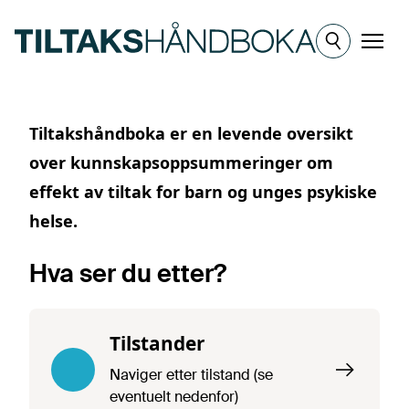
Hopp til hovedinnhold
Meny
Tiltakshåndboka
Tiltakshåndboka er en levende oversikt
over kunnskapsoppsummeringer om
effekt av tiltak for barn og unges psykiske
helse.
Hva ser du etter?
Tilstander
Naviger etter tilstand (se
eventuelt nedenfor)