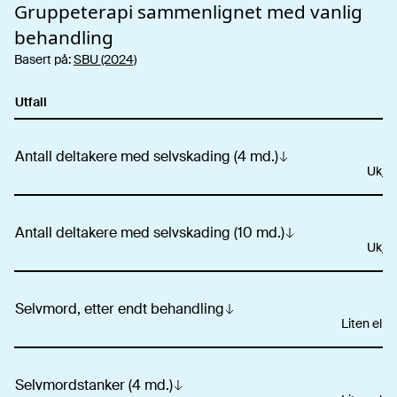
Gruppeterapi
sammenlignet med vanlig
behandling
Basert på:
SBU (2024)
Utfall
Ef
Antall deltakere med selvskading (4 md.)
Ukjen
Antall deltakere med selvskading (10 md.)
Ukjen
Selvmord, etter endt behandling
Liten elle
Selvmordstanker (4 md.)