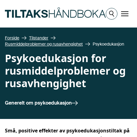
Hopp til hovedinnhold
Meny
Forside
Tilstander
Rusmiddelproblemer og rusavhengighet
Psykoedukasjon
Psykoedukasjon for
rusmiddelproblemer og
rusavhengighet
Generelt om
psykoedukasjon
Små, positive effekter av psykoedukasjonstiltak på