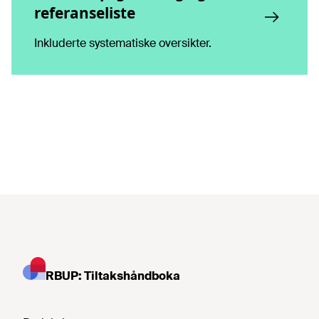
referanseliste
Inkluderte systematiske oversikter.
RBUP: Tiltakshåndboka