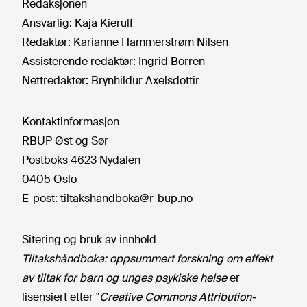
Redaksjonen
Ansvarlig:
Kaja Kierulf
Redaktør:
Karianne Hammerstrøm Nilsen
Assisterende redaktør:
Ingrid Borren
Nettredaktør:
Brynhildur Axelsdottir
Kontaktinformasjon
RBUP Øst og Sør
Postboks 4623 Nydalen
0405 Oslo
E-post:
tiltakshandboka@r-bup.no
Sitering og bruk av innhold
Tiltakshåndboka: oppsummert forskning om effekt
av tiltak for barn og unges psykiske helse
er
lisensiert etter "
Creative Commons Attribution-