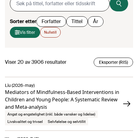
Sorter etter
Forfatter
Tittel
År
Vis filter
Nullstill
Viser
20
av
3906
resultater
Eksporter (RIS)
Liu (2026-may)
Mediators of Mindfulness-Based Interventions in
Children and Young People: A Systematic Review
and Meta-analysis
Angst og engstelighet (inkl. både vansker og lidelse)
Livskvalitet og trivsel
Selvfølelse og selvtillit