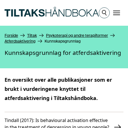
Hopp til hovedinnhold
Meny
Forside
Tiltak
Psykoterapi og andre terapiformer
Atferdsaktivering
Kunnskapsgrunnlag
Kunnskapsgrunnlag for atferdsaktivering
En oversikt over alle publikasjoner som er
brukt i vurderingene knyttet til
atferdsaktivering
i Tiltakshåndboka.
Tindall (2017)
:
Is behavioural activation effective
in the treatment of depression in young people?