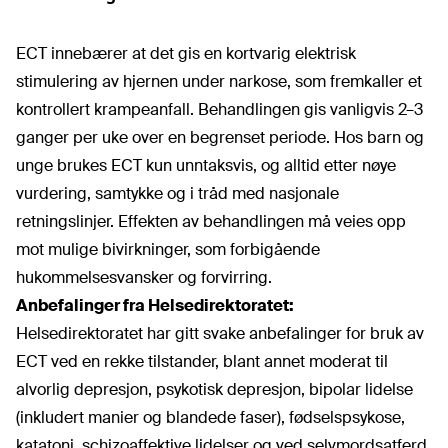
ECT innebærer at det gis en kortvarig elektrisk
stimulering av hjernen under narkose, som fremkaller et
kontrollert krampeanfall. Behandlingen gis vanligvis 2–3
ganger per uke over en begrenset periode. Hos barn og
unge brukes ECT kun unntaksvis, og alltid etter nøye
vurdering, samtykke og i tråd med nasjonale
retningslinjer. Effekten av behandlingen må veies opp
mot mulige bivirkninger, som forbigående
hukommelsesvansker og forvirring.
Anbefalinger fra Helsedirektoratet:
Helsedirektoratet
har gitt svake anbefalinger for bruk av
ECT ved en rekke tilstander, blant annet moderat til
alvorlig depresjon, psykotisk depresjon, bipolar lidelse
(inkludert manier og blandede faser), fødselspsykose,
katatoni, schizoaffektive lidelser og ved selvmordsatferd