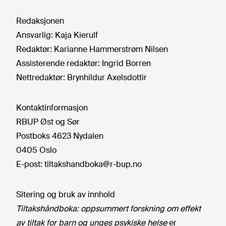
Redaksjonen
Ansvarlig:
Kaja Kierulf
Redaktør:
Karianne Hammerstrøm Nilsen
Assisterende redaktør:
Ingrid Borren
Nettredaktør:
Brynhildur Axelsdottir
Kontaktinformasjon
RBUP Øst og Sør
Postboks 4623 Nydalen
0405 Oslo
E-post:
tiltakshandboka@r-bup.no
Sitering og bruk av innhold
Tiltakshåndboka: oppsummert forskning om effekt
av tiltak for barn og unges psykiske helse
er