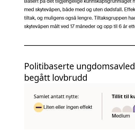
Basert på det tilgjengelige kunnskapsgrunnlaget h
med skytevåpen, både med og uten dødsfall. Effekte
tiltak, og muligens også lengre. Tiltaksgruppen h
skytevåpen målt ved 17 måneder og opp til 6 år et
Politibaserte ungdomsavled
begått lovbrudd
Samlet antatt nytte:
Tillit ti
Liten eller ingen effekt
Medium