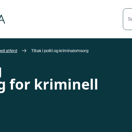
S
ell atferd
Tiltak i politi og kriminalomsorg
g
 for kriminell