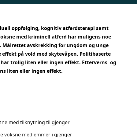
uell oppfølging, kognitiv atferdsterapi samt
oksne med kriminell atferd har muligens noe
d. Målrettet avskrekking for ungdom og unge
 effekt på vold med skytevåpen. Politibaserte
r trolig liten eller ingen effekt. Etterverns- og
s liten eller ingen effekt.
e med tilknytning til gjenger
ge voksne medlemmer i gjenger