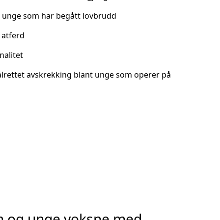
r unge som har begått lovbrudd
 atferd
alitet
lrettet avskrekking blant unge som operer på
m og unge voksne med