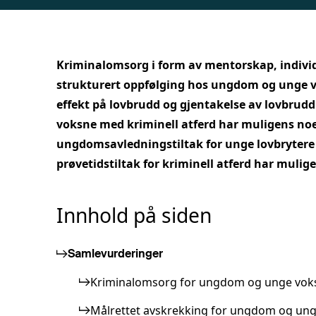
Kriminalomsorg i form av mentorskap, individ
strukturert oppfølging hos ungdom og unge v
effekt på lovbrudd og gjentakelse av lovbrud
voksne med kriminell atferd har muligens noe
ungdomsavledningstiltak for unge lovbrytere ha
prøvetidstiltak for kriminell atferd har muligen
Innhold på siden
Samlevurderinger
Kriminalomsorg for ungdom og unge voksn
Målrettet avskrekking for ungdom og un