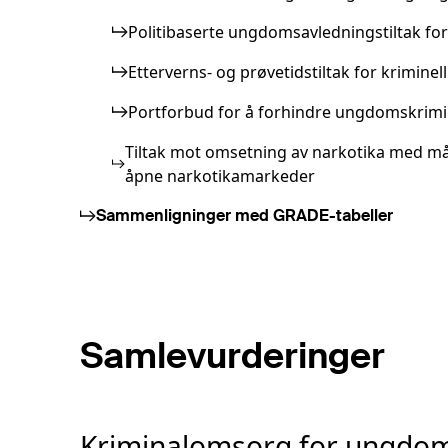
Politibaserte ungdomsavledningstiltak fo
Etterverns- og prøvetidstiltak for kriminell
Portforbud for å forhindre ungdomskrimin
Tiltak mot omsetning av narkotika med må
åpne narkotikamarkeder
Sammenligninger med GRADE-tabeller
Samlevurderinger
Kriminalomsorg for ungdo