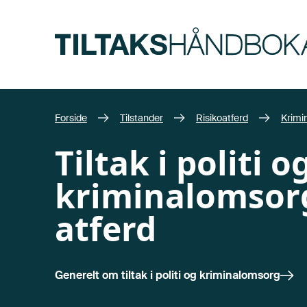
Hopp til hovedinnhold
Forside
Tilstander
Risikoatferd
Krimin
Tiltak i politi o
kriminalomsorg
atferd
Generelt om
tiltak i politi og kriminalomsorg