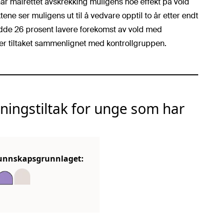
ar målrettet avskrekking muligens noe effekt på vold
ne ser muligens ut til å vedvare opptil to år etter endt
adde 26 prosent lavere forekomst av vold med
ter tiltaket sammenlignet med kontrollgruppen.
ningstiltak for unge som har
l kunnskapsgrunnlaget: