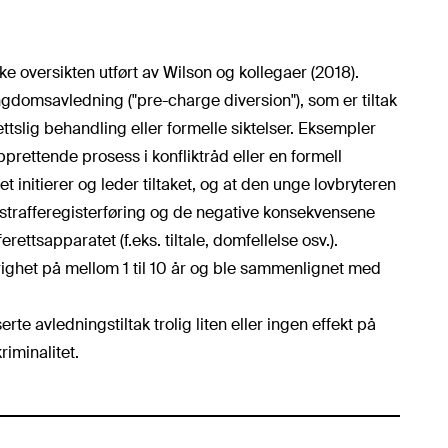
 oversikten utført av Wilson og kollegaer (2018).
gdomsavledning ("pre-charge diversion"), som er tiltak
til rettslig behandling eller formelle siktelser. Eksempler
prettende prosess i konfliktråd eller en formell
iet initierer og leder tiltaket, og at den unge lovbryteren
trafferegisterføring og de negative konsekvensene
rettsapparatet (f.eks. tiltale, domfellelse osv.).
righet på mellom 1 til 10 år og ble sammenlignet med
te avledningstiltak trolig liten eller ingen effekt på
iminalitet.