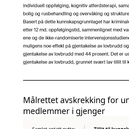
individuell oppfølging, kognitiv atferdsterapi, sama
bolig og rusbehandling og overvåking og strukturert
Basert på dette kunnskapsgrunnlaget har kriminal
etter 12 md. oppfølgingstid, sammenlignet med vanli
ene og de ikke-randomiserte intervensjonsstudiene
muligens noe effekt på gjentakelse av lovbrudd o
gjentakelse av lovbrudd med 44 prosent. Det er usi
gjentakelse av lovbrudd, grunnet svært lav tillit t
Målrettet avskrekking for 
medlemmer i gjenger
Samlet antatt nytte:
Tillit til kunn