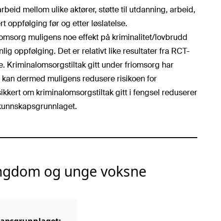
rbeid mellom ulike aktører, støtte til utdanning, arbeid,
 oppfølging før og etter løslatelse.
omsorg muligens noe effekt på kriminalitet/lovbrudd
g oppfølging. Det er relativt like resultater fra RCT-
. Kriminalomsorgstiltak gitt under friomsorg har
g kan dermed muligens redusere risikoen for
kkert om kriminalomsorgstiltak gitt i fengsel reduserer
il kunnskapsgrunnlaget.
ungdom og unge voksne
skapsgrunnlaget: