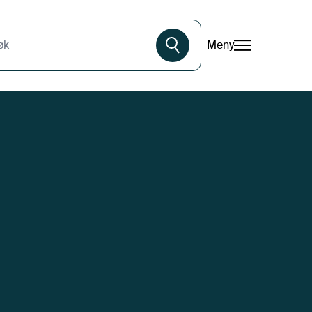
Meny
øk