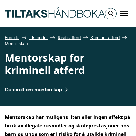
Hopp til hovedinnhold
Meny
Forside
Tilstander
Risikoatferd
Kriminell atferd
Mentorskap
Mentorskap for
kriminell atferd
Generelt om
mentorskap
Mentorskap har muligens liten eller ingen effekt på
bruk av illegale rusmidler og skoleprestasjoner hos
barn og unge som er i risiko for å utvikle kriminell