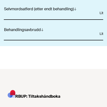
Selvmordsatferd (etter endt behandling)
Liten
Behandlingsavbrudd
Liten
RBUP: Tiltakshåndboka