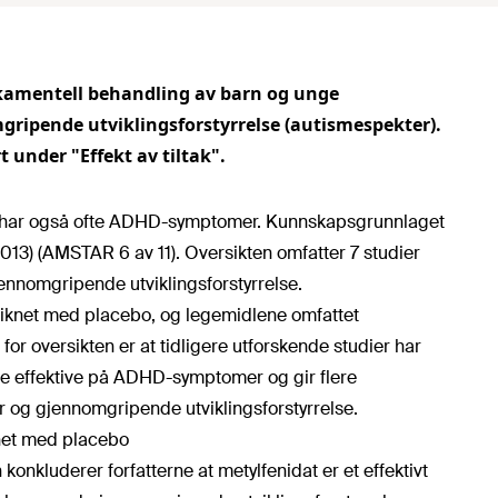
amentell behandling av barn og unge
ripende utviklingsforstyrrelse (autismespekter).
 under "Effekt av tiltak".
e har også ofte ADHD-symptomer. Kunnskapsgrunnlaget
2013) (AMSTAR 6 av 11). Oversikten omfatter 7 studier
nomgripende utviklingsforstyrrelse.
iknet med placebo, og legemidlene omfattet
or oversikten er at tidligere utforskende studier har
 effektive på ADHD-symptomer og gir flere
og gjennomgripende utviklingsforstyrrelse.
net med placebo
onkluderer forfatterne at metylfenidat er et effektivt