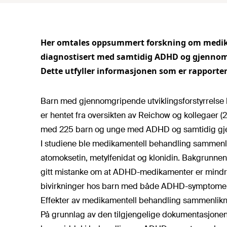
Her omtales oppsummert forskning om medik
diagnostisert med samtidig ADHD og gjennomg
Dette utfyller informasjonen som er rapportert
Barn med gjennomgripende utviklingsforstyrrels
er hentet fra oversikten av Reichow og kollegaer (
med 225 barn og unge med ADHD og samtidig gjen
I studiene ble medikamentell behandling sammenl
atomoksetin, metylfenidat og klonidin. Bakgrunnen f
gitt mistanke om at ADHD-medikamenter er mindre
bivirkninger hos barn med både ADHD-symptomer 
Effekter av medikamentell behandling sammenlik
På grunnlag av den tilgjengelige dokumentasjonen k