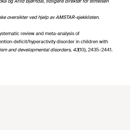
 og Arild Bjørndal, tidligere direktør for stiftelsen
ske oversikter ved hjelp av
AMSTAR-sjekklisten
.
 Systematic review and meta-analysis of
tion-deficit/hyperactivity disorder in children with
tism and developmental disorders
,
43
(10), 2435–2441.