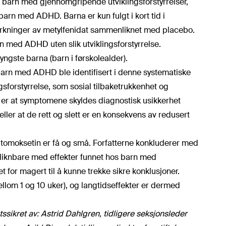
arn med gjennomgripende utviklingsforstyrrelser,
arn med ADHD. Barna er kun fulgt i kort tid i
irkninger av metylfenidat sammenliknet med placebo.
n med ADHD uten slik utviklingsforstyrrelse.
yngste barna (barn i førskolealder).
r barn med ADHD ble identifisert i denne systematiske
sforstyrrelse, som sosial tilbaketrukkenhet og
r er at symptomene skyldes diagnostisk usikkerhet
 eller at de rett og slett er en konsekvens av redusert
 atomoksetin er få og små. Forfatterne konkluderer med
liknbare med effekter funnet hos barn med
or magert til å kunne trekke sikre konklusjoner.
llom 1 og 10 uker), og langtidseffekter er dermed
sikret av: Astrid Dahlgren, tidligere seksjonsleder