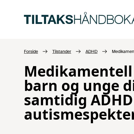
Hopp til hovedinnhold
Forside
Tilstander
ADHD
Medikamente
Medikamentell
barn og unge d
samtidig ADHD
autismespekter