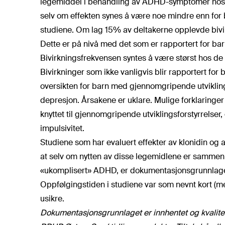
legemiddel i behandling av ADHD-symptomer hos b
selv om effekten synes å være noe mindre enn for b
studiene. Om lag 15% av deltakerne opplevde biv
Dette er på nivå med det som er rapportert for bar
Bivirkningsfrekvensen syntes å være størst hos de 
Bivirkninger som ikke vanligvis blir rapportert fo
oversikten for barn med gjennomgripende utvikling
depresjon. Årsakene er uklare. Mulige forklaringe
knyttet til gjennomgripende utviklingsforstyrrelser,
impulsivitet.
Studiene som har evaluert effekter av klonidin og
at selv om nytten av disse legemidlene er sammen
«ukomplisert» ADHD, er dokumentasjonsgrunnlaget f
Oppfølgingstiden i studiene var som nevnt kort (me
usikre.
Dokumentasjonsgrunnlaget er innhentet og kvalitets