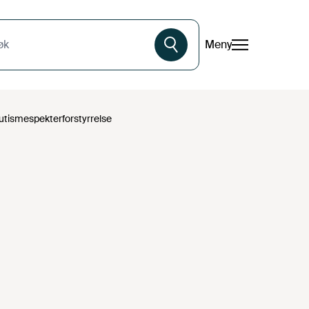
Meny
øk
utismespekterforstyrrelse