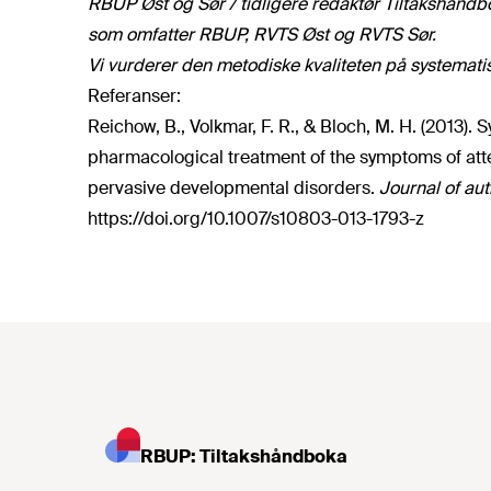
RBUP Øst og Sør / tidligere redaktør Tiltakshåndboka
som omfatter RBUP, RVTS Øst og RVTS Sør.
Vi vurderer den metodiske kvaliteten på systemati
Referanser:
Reichow, B., Volkmar, F. R., & Bloch, M. H. (2013).
pharmacological treatment of the symptoms of atten
pervasive developmental disorders.
Journal of au
https://doi.org/10.1007/s10803-013-1793-z
RBUP: Tiltakshåndboka