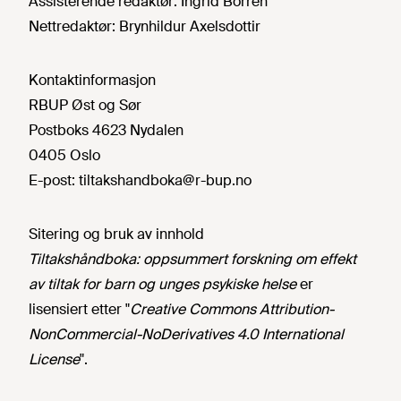
Assisterende redaktør:
Ingrid Borren
Nettredaktør:
Brynhildur Axelsdottir
Kontaktinformasjon
RBUP Øst og Sør
Postboks 4623 Nydalen
0405 Oslo
E-post:
tiltakshandboka@r-bup.no
Sitering og bruk av innhold
Tiltakshåndboka: oppsummert forskning om effekt
av tiltak for barn og unges psykiske helse
er
lisensiert etter "
Creative Commons Attribution-
NonCommercial-NoDerivatives 4.0 International
License
".