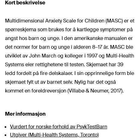
Kort beskrivelse
Multidimensional Anxiety Scale for Children (MASC) er et
spørreskjema som brukes for å kartlegge symptomer på
angst hos barn og unge. I den amerikanske manualen er
det normer for barn og unge i alderen 8–17 år. MASC ble
utviklet av John March og kolleger i 1997 og Multi-Health
Systems eier rettighetene til testen. Skjemaet har 39
ledd fordelt på fire delskalaer. I sin opprinnelige form ble
skjemaet fylt ut av barnet selv. Nylig har det også
kommet en foreldreversjon (
Villabø & Neumer, 2017
).
Mer informasjon
Vurdert for norske forhold av PsykTestBarn
Utgiver (Multi-Health Systems, Toronto)