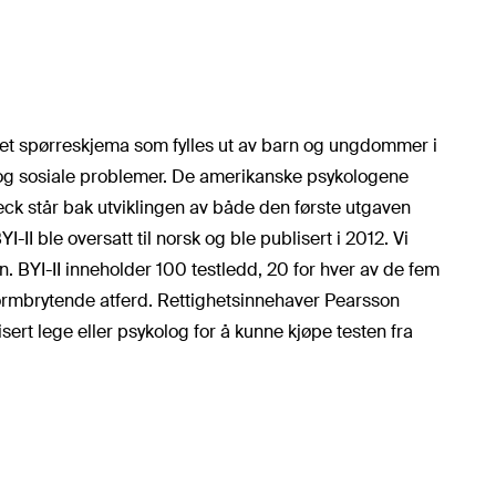
r et spørreskjema som fylles ut av barn og ungdommer i
ke og sosiale problemer. De amerikanske psykologene
eck står bak utviklingen av både den første utgaven
YI-II ble oversatt til norsk og ble publisert i 2012. Vi
 BYI-II inneholder 100 testledd, 20 for hver av de fem
ormbrytende atferd. Rettighetsinnehaver Pearsson
ert lege eller psykolog for å kunne kjøpe testen fra