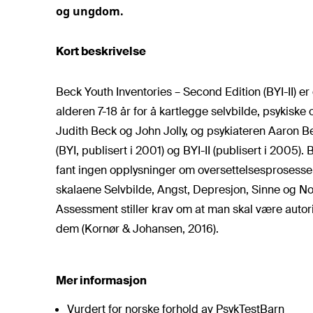
og ungdom.
Kort beskrivelse
Beck Youth Inventories – Second Edition (BYI-II) e
alderen 7-18 år for å kartlegge selvbilde, psykis
Judith Beck og John Jolly, og psykiateren Aaron B
(BYI, publisert i 2001) og BYI-II (publisert i 2005). B
fant ingen opplysninger om oversettelsesprosessen.
skalaene Selvbilde, Angst, Depresjon, Sinne og N
Assessment stiller krav om at man skal være autoris
dem (
Kornør & Johansen, 2016
).
Mer informasjon
Vurdert for norske forhold av PsykTestBarn