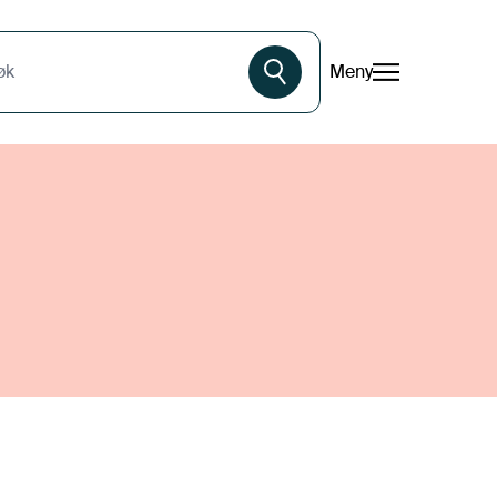
Meny
øk