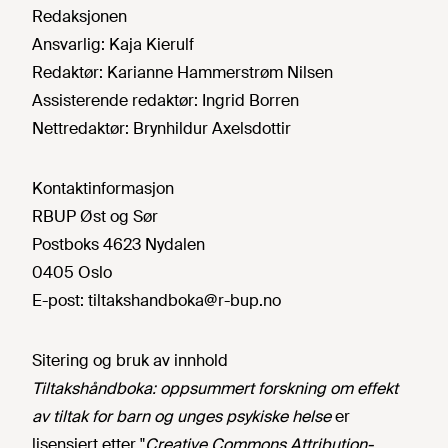
Redaksjonen
Ansvarlig:
Kaja Kierulf
Redaktør:
Karianne Hammerstrøm Nilsen
Assisterende redaktør:
Ingrid Borren
Nettredaktør:
Brynhildur Axelsdottir
Kontaktinformasjon
RBUP Øst og Sør
Postboks 4623 Nydalen
0405 Oslo
E-post:
tiltakshandboka@r-bup.no
Sitering og bruk av innhold
Tiltakshåndboka: oppsummert forskning om effekt
av tiltak for barn og unges psykiske helse
er
lisensiert etter "
Creative Commons Attribution-