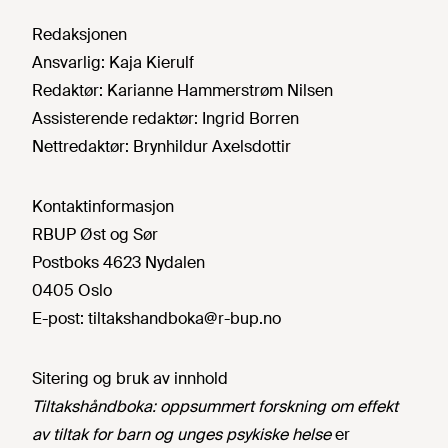
Redaksjonen
Ansvarlig:
Kaja Kierulf
Redaktør:
Karianne Hammerstrøm Nilsen
Assisterende redaktør:
Ingrid Borren
Nettredaktør:
Brynhildur Axelsdottir
Kontaktinformasjon
RBUP Øst og Sør
Postboks 4623 Nydalen
0405 Oslo
E-post:
tiltakshandboka@r-bup.no
Sitering og bruk av innhold
Tiltakshåndboka: oppsummert forskning om effekt
av tiltak for barn og unges psykiske helse
er