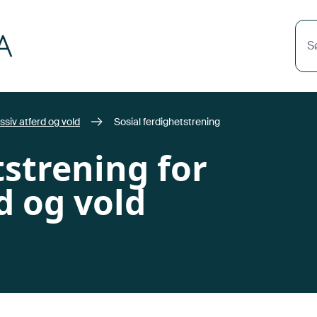
S
siv atferd og vold
Sosial ferdighetstrening
tstrening for
d og vold