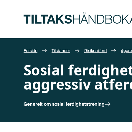
Hopp til hovedinnhold
Forside
Tilstander
Risikoatferd
Aggres
Sosial ferdighe
aggressiv atfer
Generelt om
sosial ferdighetstrening