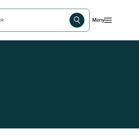
Meny
øk