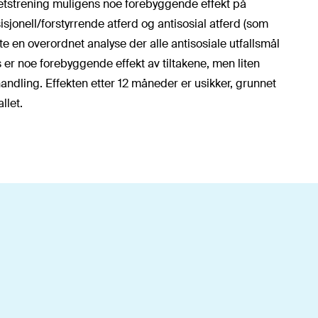
etstrening muligens noe forebyggende effekt på
isjonell/forstyrrende atferd og antisosial atferd (som
ørte en overordnet analyse der alle antisosiale utfallsmål
er noe forebyggende effekt av tiltakene, men liten
andling. Effekten etter 12 måneder er usikker, grunnet
llet.