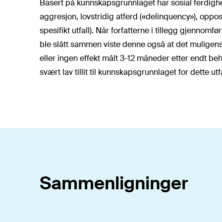
Basert på kunnskapsgrunnlaget har sosial ferdigh
aggresjon, lovstridig atferd («delinquency»), oppos
spesifikt utfall). Når forfatterne i tillegg gjennomf
ble slått sammen viste denne også at det muligens 
eller ingen effekt målt 3-12 måneder etter endt beh
svært lav tillit til kunnskapsgrunnlaget for dette utfa
Sammenligninger