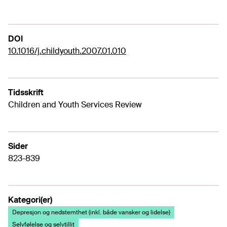
DOI
10.1016/j.childyouth.2007.01.010
Tidsskrift
Children and Youth Services Review
Sider
823-839
Kategori(er)
Depresjon og nedstemthet (inkl. både vansker og lidelse)
Selvfølelse og selvtillit