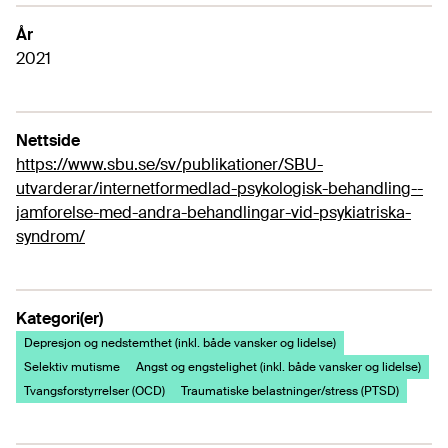
År
2021
Nettside
https://www.sbu.se/sv/publikationer/SBU-
utvarderar/internetformedlad-psykologisk-behandling--
jamforelse-med-andra-behandlingar-vid-psykiatriska-
syndrom/
Kategori(er)
Depresjon og nedstemthet (inkl. både vansker og lidelse)
Selektiv mutisme
Angst og engstelighet (inkl. både vansker og lidelse)
Tvangsforstyrrelser (OCD)
Traumatiske belastninger/stress (PTSD)