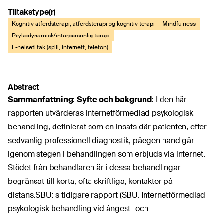
Tiltakstype(r)
Kognitiv atferdsterapi, atferdsterapi og kognitiv terapi
Mindfulness
Psykodynamisk/interpersonlig terapi
E-helsetiltak (spill, internett, telefon)
Abstract
Sammanfattning
:
Syfte och bakgrund
:
I den här
rapporten utvärderas internetförmedlad psykologisk
behandling, definierat som en insats där patienten, efter
sedvanlig professionell diagnostik, på
egen hand går
igenom stegen i behandlingen som erbjuds via internet.
Stödet från behandlaren är i dessa behandlingar
begränsat till korta, ofta skriftliga, kontakter på
distans.
SBU: s tidigare rapport (SBU. Internetförmedlad
psykologisk behandling vid ångest- och