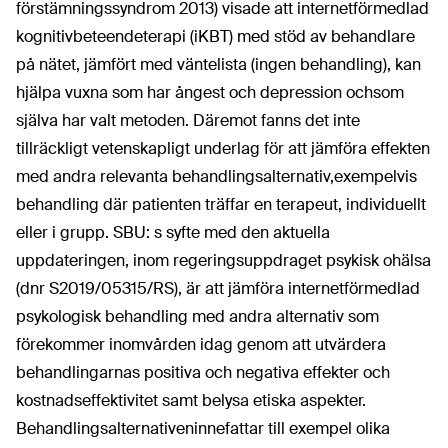
förstämningssyndrom 2013) visade att internetförmedlad
kognitiv
beteendeterapi (iKBT) med stöd av behandlare
på nätet, jämfört med väntelista (ingen behandling), kan
hjälpa vuxna som har ångest och depression och
som
själva har valt metoden. Däremot fanns det inte
tillräckligt vetenskapligt underlag för att jämföra effekten
med andra relevanta behandlingsalternativ,
exempelvis
behandling där patienten träffar en terapeut, individuellt
eller i grupp. SBU: s syfte med den aktuella
uppdateringen, inom regeringsuppdraget psykisk ohälsa
(dnr S2019/05315/RS), är att jämföra internetförmedlad
psykologisk behandling med andra alternativ som
förekommer inom
vården idag genom att utvärdera
behandlingarnas positiva och negativa effekter och
kostnadseffektivitet samt belysa etiska aspekter.
Behandlingsalternativen
innefattar till exempel olika