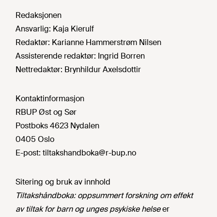
Redaksjonen
Ansvarlig:
Kaja Kierulf
Redaktør:
Karianne Hammerstrøm Nilsen
Assisterende redaktør:
Ingrid Borren
Nettredaktør:
Brynhildur Axelsdottir
Kontaktinformasjon
RBUP Øst og Sør
Postboks 4623 Nydalen
0405 Oslo
E-post:
tiltakshandboka@r-bup.no
Sitering og bruk av innhold
Tiltakshåndboka: oppsummert forskning om effekt
av tiltak for barn og unges psykiske helse
er