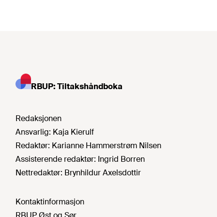
RBUP: Tiltakshåndboka
Redaksjonen
Ansvarlig:
Kaja Kierulf
Redaktør:
Karianne Hammerstrøm Nilsen
Assisterende redaktør:
Ingrid Borren
Nettredaktør:
Brynhildur Axelsdottir
Kontaktinformasjon
RBUP Øst og Sør