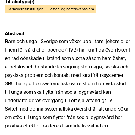
Tiltakstype(r)
Barnevernsinstitusjon
Foster- og beredskapshjem
Abstract
Barn och unga i Sverige som växer upp i familjehem eller
i hem för vård eller boende (HVB) har kraftiga överrisker i
en rad oönskade tillstånd som vuxna såsom hemlöshet,
arbetslöshet, bristande försörjningsförmåga, fysiska och
psykiska problem och kontakt med straffrättssystemet.
SBU har gjort en systematisk översikt om huruvida stöd
till unga som ska flytta från social dygnsvård kan
underlätta deras övergång till ett självständigt liv.
Syftet med denna systematiska översikt är att undersöka
om stöd till unga som flyttar från social dygnsvård har
positiva effekter på deras framtida livssituation.