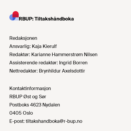
RBUP: Tiltakshåndboka
Redaksjonen
Ansvarlig:
Kaja Kierulf
Redaktør:
Karianne Hammerstrøm Nilsen
Assisterende redaktør:
Ingrid Borren
Nettredaktør:
Brynhildur Axelsdottir
Kontaktinformasjon
RBUP Øst og Sør
Postboks 4623 Nydalen
0405 Oslo
E-post:
tiltakshandboka@r-bup.no