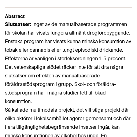
Abstract
Slutsatser
:
Inget av de manualbaserade programmen
för skolan har visats fungera allmänt drogförebyggande.
Enstaka program har visats kunna minska konsumtion av
tobak eller cannabis eller tungt episodiskt drickande.
Effekterna är vanligen i storleksordningen 1–5 procent.
Det vetenskapliga stödet räcker inte för att dra några
slutsatser om effekten av manual­baserade
föräldrastödsprogram i grupp. Skol- och föräldra­
stödsprogram har i några studier lett till ökad
konsumtion.
Så kallade multimodala projekt, det vill säga projekt där
olika aktörer i lokalsamhället agerar gemensamt och där
flera tillgänglighets­begränsande insatser ingår, kan
minska konsumtionen av alkohol hos unga. En