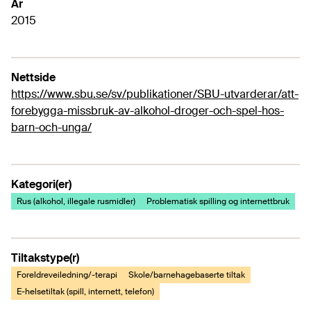
År
2015
Nettside
https://www.sbu.se/sv/publikationer/SBU-utvarderar/att-
forebygga-missbruk-av-alkohol-droger-och-spel-hos-
barn-och-unga/
Kategori(er)
Rus (alkohol, illegale rusmidler)
Problematisk spilling og internettbruk
Tiltakstype(r)
Foreldreveiledning/-terapi
Skole/barnehagebaserte tiltak
E-helsetiltak (spill, internett, telefon)