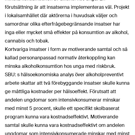
förutsättning är att insatserna implementeras väl. Projekt
i lokalsamhället där aktörerna i huvud­sak väljer och
samordnar olika efterfråge­begränsande insatser har
inga eller mycket små effekter på konsumtion av alkohol,
cannabis och tobak.
Kortvariga insatser i form av motiverande samtal och så
kallad personanpassad normativ återkoppling kan
minska alkoholkonsumtion hos unga med riskbruk.
SBU: s hälsoekonomiska analys över alko­hol­preventivt
arbete skattar att två förebyggande insatser skulle kunna
ge måttliga kostnader per hälsoeffekt. Förutsatt att
andelen ungdomar som intensivkonsumerar minskar
med minst 5 procent, skulle ett specifikt skolbaserat
program kunna vara kostnads­effektivt. Motiverande
samtal skulle kunna vara kostnadseffektivt om andelen
ungdomar som intensivkonsumerade minskar med minst