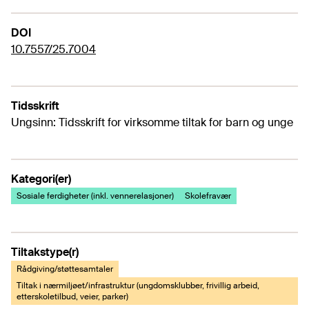
DOI
10.7557/25.7004
Tidsskrift
Ungsinn: Tidsskrift for virksomme tiltak for barn og unge
Kategori(er)
Sosiale ferdigheter (inkl. vennerelasjoner)
Skolefravær
Tiltakstype(r)
Rådgiving/støttesamtaler
Tiltak i nærmiljøet/infrastruktur (ungdomsklubber, frivillig arbeid,
etterskoletilbud, veier, parker)