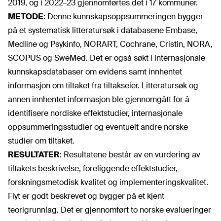
2019, og i 2022–23 gjennomførtes det i 17 kommuner.
METODE
:
Denne kunnskapsoppsummeringen bygger
på et systematisk litteratursøk i databasene Embase,
Medline og Psykinfo, NORART, Cochrane, Cristin, NORA,
SCOPUS og SweMed. Det er også søkt i internasjonale
kunnskapsdatabaser om evidens samt innhentet
informasjon om tiltaket fra tiltakseier. Litteratursøk og
annen innhentet informasjon ble gjennomgått for å
identifisere nordiske effektstudier, internasjonale
oppsummeringsstudier og eventuelt andre norske
studier om tiltaket.
RESULTATER
:
Resultatene består av en vurdering av
tiltakets beskrivelse, foreliggende effektstudier,
forskningsmetodisk kvalitet og implementeringskvalitet.
Flyt er godt beskrevet og bygger på et kjent
teorigrunnlag. Det er gjennomført to norske evalueringer