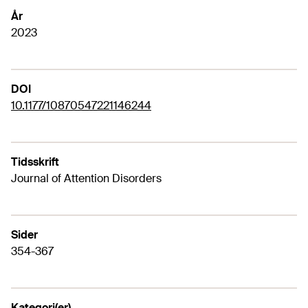
År
2023
DOI
10.1177/10870547221146244
Tidsskrift
Journal of Attention Disorders
Sider
354-367
Kategori(er)