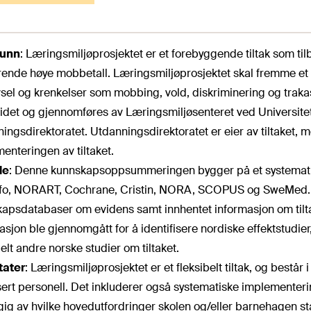
runn
: Læringsmiljøprosjektet er et forebyggende tiltak som ti
ende høye mobbetall. Læringsmiljøprosjektet skal fremme et 
vsel og krenkelser som mobbing, vold, diskriminering og trakass
idet og gjennomføres av Læringsmiljøsenteret ved Universite
ingsdirektoratet. Utdanningsdirektoratet er eier av tiltaket, 
enteringen av tiltaket.
de
: Denne kunnskapsoppsummeringen bygger på et systematis
fo, NORART, Cochrane, Cristin, NORA, SCOPUS og SweMed. De
apsdatabaser om evidens samt innhentet informasjon om tiltake
asjon ble gjennomgått for å identifisere nordiske effektstudi
elt andre norske studier om tiltaket.
tater
: Læringsmiljøprosjektet er et fleksibelt tiltak, og best
isert personell. Det inkluderer også systematiske implementering
ig av hvilke hovedutfordringer skolen og/eller barnehagen står