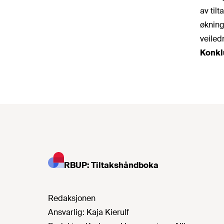
av til
økning
veiled
Konkl
RBUP: Tiltakshåndboka
Redaksjonen
Ansvarlig:
Kaja Kierulf