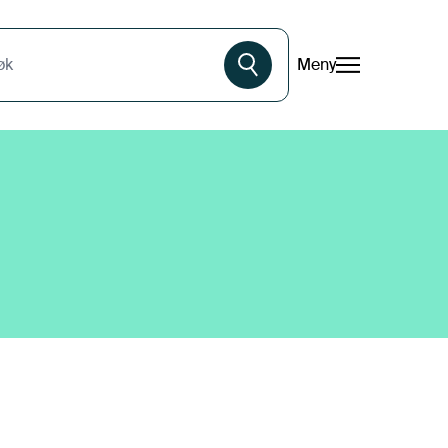
Meny
øk