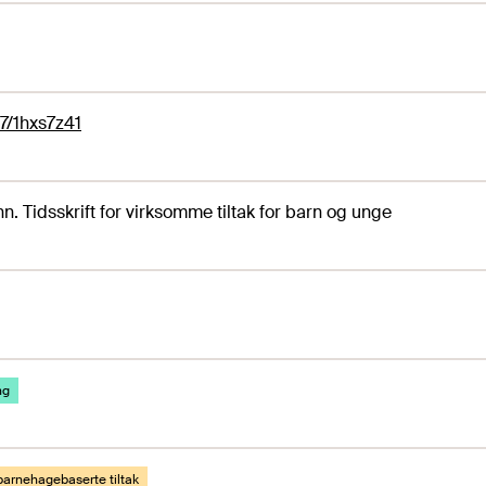
7/1hxs7z41
n. Tidsskrift for virksomme tiltak for barn og unge
ng
barnehagebaserte tiltak