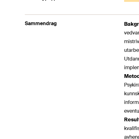
Sammendrag
Bakg
vedvar
mistri
utarbe
Utdann
implem
Meto
Psykin
kunnsk
inform
eventu
Resul
kvalif
avheng