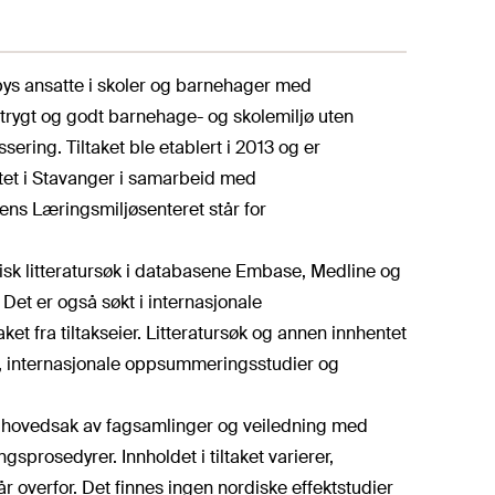
lbys ansatte i skoler og barnehager med
trygt og godt barnehage- og skolemiljø uten
ering. Tiltaket ble etablert i 2013 og er
tet i Stavanger i samarbeid med
mens Læringsmiljøsenteret står for
k litteratursøk i databasene Embase, Medline og
t er også søkt i internasjonale
t fra tiltakseier. Litteratursøk og annen innhentet
er, internasjonale oppsummeringsstudier og
år i hovedsak av fagsamlinger og veiledning med
sprosedyrer. Innholdet i tiltaket varierer,
 overfor. Det finnes ingen nordiske effektstudier