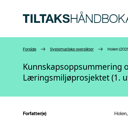
Hopp til hovedinnhold
Forside
Systematiske oversikter
Holen (202
Kunnskapsoppsummering og k
Læringsmiljøprosjektet (1. u
Forfatter(e)
Holen,