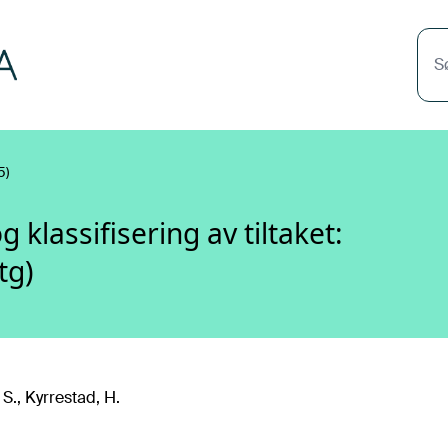
S
5)
lassifisering av tiltaket:
tg)
 S., Kyrrestad, H.