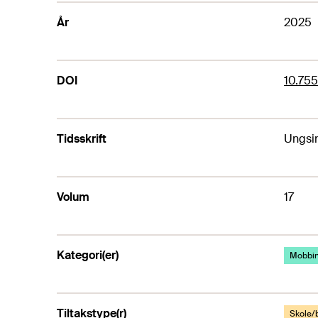
År
2025
DOI
10.755
Tidsskrift
Ungsin
Volum
17
Kategori(er)
Mobbi
Tiltakstype(r)
Skole/