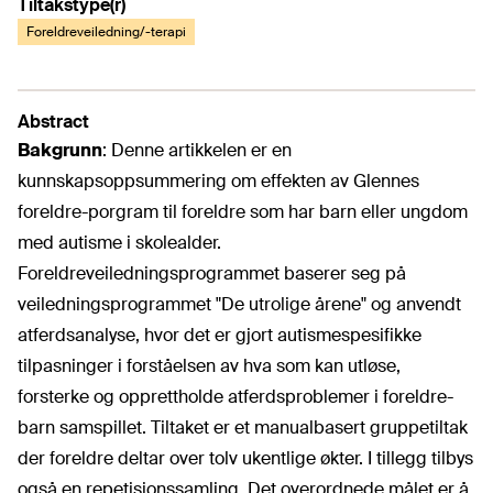
Tiltakstype(r)
Foreldreveiledning/-terapi
Abstract
Bakgrunn
: Denne artikkelen er en
kunnskapsoppsummering om effekten av Glennes
foreldre-porgram til foreldre som har barn eller ungdom
med autisme i skolealder.
Foreldreveiledningsprogrammet baserer seg på
veiledningsprogrammet "De utrolige årene" og anvendt
atferdsanalyse, hvor det er gjort autismespesifikke
tilpasninger i forståelsen av hva som kan utløse,
forsterke og opprettholde atferdsproblemer i foreldre-
barn samspillet. Tiltaket er et manualbasert gruppetiltak
der foreldre deltar over tolv ukentlige økter. I tillegg tilbys
også en repetisjonssamling. Det overordnede målet er å