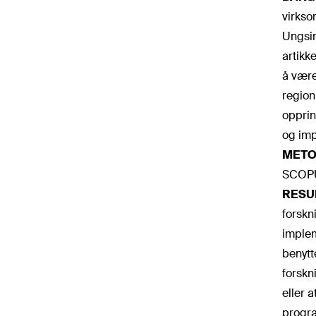
virkso
Ungsin
artikk
å være
region
opprin
og imp
METO
SCOPUS
RESU
forskn
implem
benytt
forskn
eller 
progra