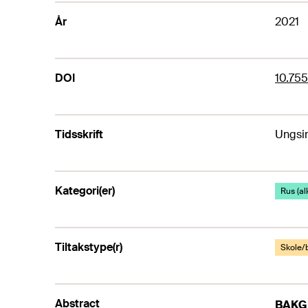
År
2021
DOI
10.755
Tidsskrift
Ungsin
Kategori(er)
Rus (al
Tiltakstype(r)
Skole/
Abstract
BAK