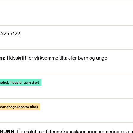
7/25.7122
n: Tidsskrift for virksomme tiltak for barn og unge
kohol, illegale rusmidler)
barnehagebaserte tiltak
GRUNN
:
Formålet med denne kunnskapsoppsummering er å und