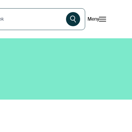
Meny
øk