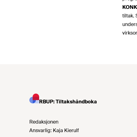
KONK
tiltak
unders
virkso
RBUP: Tiltakshåndboka
Redaksjonen
Ansvarlig:
Kaja Kierulf