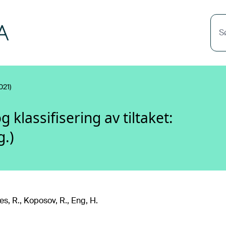
S
021)
lassifisering av tiltaket:
g.)
es, R., Koposov, R., Eng, H.