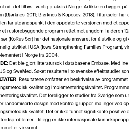
mt når det tilbys i vanlig praksis i Norge. Artikkelen bygger på
n (Bjørknes, 2011; Bjørknes & Koposov, 2018). Tiltakseier h
elen tar utgangspunkt i den oppdaterte versjonen med et oppda
 et rusforebyggende program rettet mot ungdom i alderen 12–
 sør (KoRus Sør) har det nasjonale ansvaret for å utvikle og
nelig utviklet i USA (Iowa Strengthening Families Program), vi
lementert i Norge fra 2004.
DE
:
Det ble gjort litteratursøk i databasene Embase, Medlin
 og SweMed. Søket resulterte i to svenske effektstudier som 
LTATER
:
Resultatene omfatter en beskrivelse av programmet
ingsmetodisk kvalitet og implementeringskvalitet. Programmet h
enteringskvalitet. Det foreligger to studier fra Sverige som u
er randomiserte design med kontrollgrupper, målinger ved op
ingsmetodisk kvalitet. Det er ikke funnet signifikante positive 
atferdsproblemer. I tillegg er ikke internasjonale kunnskaps
mmet er virksomt.