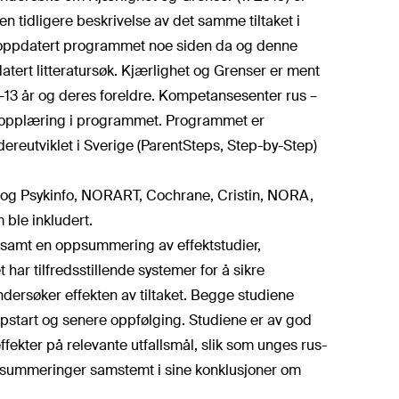
 en tidligere beskrivelse av det samme tiltaket i
ar oppdatert programmet noe siden da og denne
tert litteratursøk. Kjærlighet og Grenser er ment
13 år og deres foreldre. Kompetansesenter rus –
 gi opplæring i programmet. Programmet er
dereutviklet i Sverige (ParentSteps, Step-by-Step)
e og Psykinfo, NORART, Cochrane, Cristin, NORA,
ble inkludert.
 samt en oppsummering av effektstudier,
ar tilfredsstillende systemer for å sikre
ndersøker effekten av tiltaket. Begge studiene
pstart og senere oppfølging. Studiene er av god
effekter på relevante utfallsmål, slik som unges rus-
oppsummeringer samstemt i sine konklusjoner om