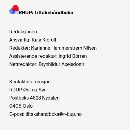
RBUP: Tiltakshåndboka
Redaksjonen
Ansvarlig:
Kaja Kierulf
Redaktør:
Karianne Hammerstrøm Nilsen
Assisterende redaktør:
Ingrid Borren
Nettredaktør:
Brynhildur Axelsdottir
Kontaktinformasjon
RBUP Øst og Sør
Postboks 4623 Nydalen
0405 Oslo
E-post:
tiltakshandboka@r-bup.no