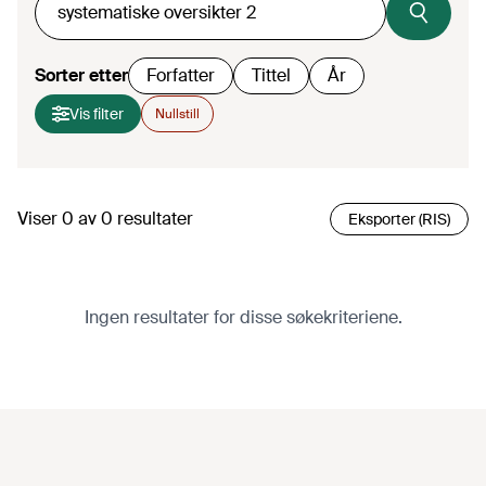
Sorter etter
Forfatter
Tittel
År
Vis filter
Nullstill
Viser
0
av
0
resultater
Eksporter (RIS)
Ingen resultater for disse søkekriteriene.