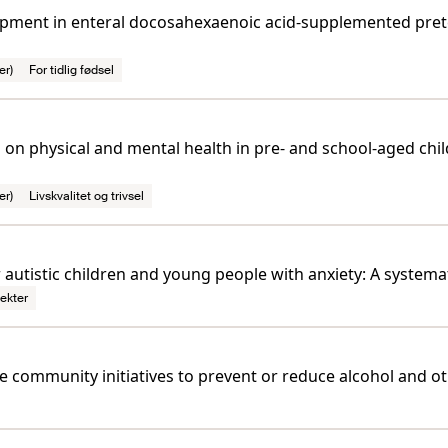
opment in enteral docosahexaenoic acid-supplemented prete
er)
For tidlig fødsel
s on physical and mental health in pre- and school-aged chi
er)
Livskvalitet og trivsel
 autistic children and young people with anxiety: A systema
ekter
e community initiatives to prevent or reduce alcohol and 