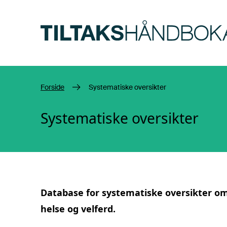
Hopp til hovedinnhold
Forside
Systematiske oversikter
Systematiske oversikter
Database for
systematiske oversikter
om 
helse og velferd.