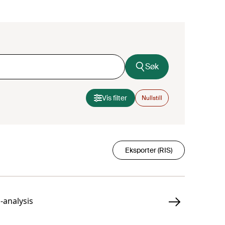
Søk
Vis filter
Nullstill
Eksporter (RIS)
-analysis