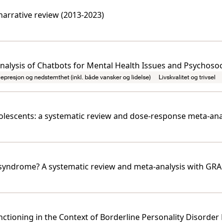
 narrative review (2013-2023)
analysis of Chatbots for Mental Health Issues and Psychoso
epresjon og nedstemthet (inkl. både vansker og lidelse)
Livskvalitet og trivsel
olescents: a systematic review and dose-response meta-ana
e syndrome? A systematic review and meta-analysis with G
nctioning in the Context of Borderline Personality Disorder