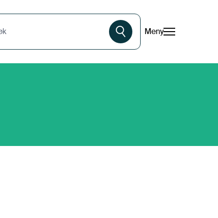
Meny
øk