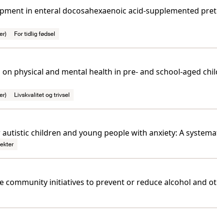
opment in enteral docosahexaenoic acid-supplemented prete
er)
For tidlig fødsel
s on physical and mental health in pre- and school-aged chi
er)
Livskvalitet og trivsel
 autistic children and young people with anxiety: A systema
ekter
e community initiatives to prevent or reduce alcohol and 