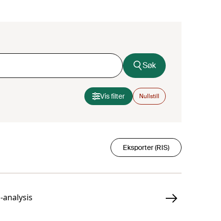
Søk
Vis filter
Nullstill
Eksporter (RIS)
-analysis