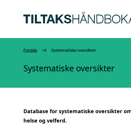
Hopp til hovedinnhold
Forside
Systematiske oversikter
Systematiske oversikter
Database for
systematiske oversikter
om 
helse og velferd.