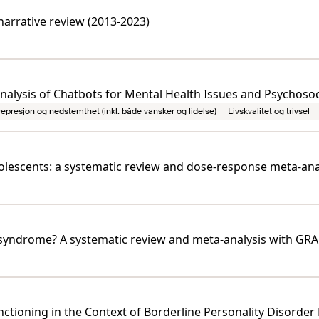
 narrative review (2013-2023)
analysis of Chatbots for Mental Health Issues and Psychoso
epresjon og nedstemthet (inkl. både vansker og lidelse)
Livskvalitet og trivsel
olescents: a systematic review and dose-response meta-ana
e syndrome? A systematic review and meta-analysis with G
nctioning in the Context of Borderline Personality Disorder