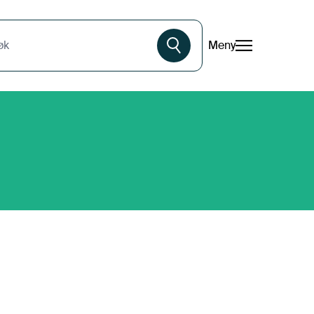
Meny
øk