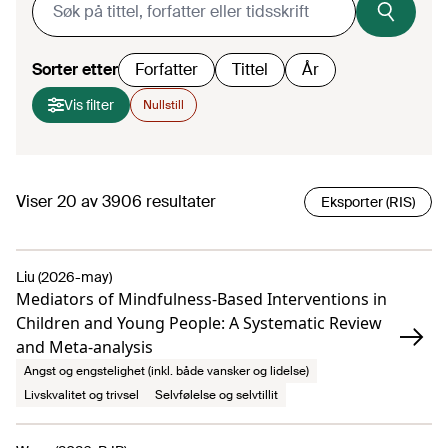
Sorter etter
Forfatter
Tittel
År
Vis filter
Nullstill
Viser
20
av
3906
resultater
Eksporter (RIS)
Liu (2026-may)
Mediators of Mindfulness-Based Interventions in
Children and Young People: A Systematic Review
and Meta-analysis
Angst og engstelighet (inkl. både vansker og lidelse)
Livskvalitet og trivsel
Selvfølelse og selvtillit