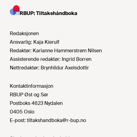
RBUP: Tiltakshåndboka
Redaksjonen
Ansvarlig:
Kaja Kierulf
Redaktør:
Karianne Hammerstrøm Nilsen
Assisterende redaktør:
Ingrid Borren
Nettredaktør:
Brynhildur Axelsdottir
Kontaktinformasjon
RBUP Øst og Sør
Postboks 4623 Nydalen
0405 Oslo
E-post:
tiltakshandboka@r-bup.no