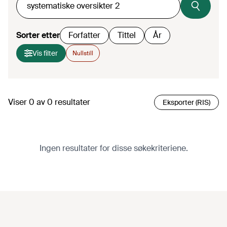
Sorter etter
Forfatter
Tittel
År
Vis filter
Nullstill
Viser
0
av
0
resultater
Eksporter (RIS)
Ingen resultater for disse søkekriteriene.