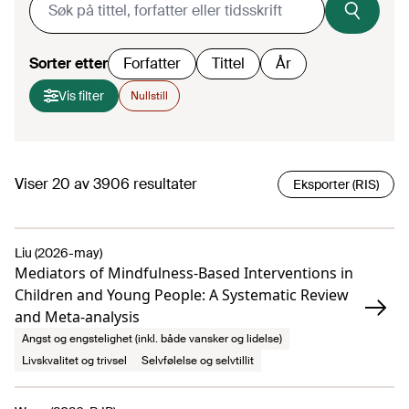
Sorter etter
Forfatter
Tittel
År
Vis filter
Nullstill
Viser
20
av
3906
resultater
Eksporter (RIS)
Liu (2026-may)
Mediators of Mindfulness-Based Interventions in
Children and Young People: A Systematic Review
and Meta-analysis
Angst og engstelighet (inkl. både vansker og lidelse)
Livskvalitet og trivsel
Selvfølelse og selvtillit