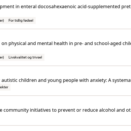
opment in enteral docosahexaenoic acid-supplemented prete
er)
For tidlig fødsel
s on physical and mental health in pre- and school-aged chi
er)
Livskvalitet og trivsel
 autistic children and young people with anxiety: A systema
ekter
e community initiatives to prevent or reduce alcohol and 