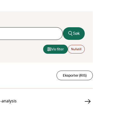
Søk
Vis filter
Nullstill
Eksporter (RIS)
-analysis