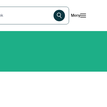
Meny
øk