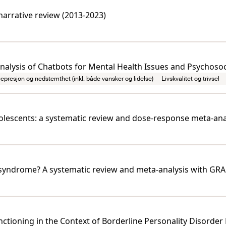
 narrative review (2013-2023)
analysis of Chatbots for Mental Health Issues and Psychoso
epresjon og nedstemthet (inkl. både vansker og lidelse)
Livskvalitet og trivsel
olescents: a systematic review and dose-response meta-ana
e syndrome? A systematic review and meta-analysis with G
nctioning in the Context of Borderline Personality Disorder