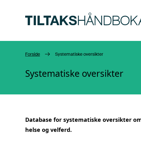
Hopp til hovedinnhold
Forside
Systematiske oversikter
Systematiske oversikter
Database for
systematiske oversikter
om 
helse og velferd.