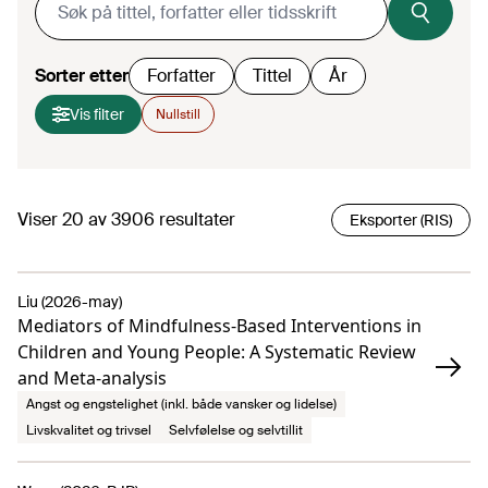
Sorter etter
Forfatter
Tittel
År
Vis filter
Nullstill
Viser
20
av
3906
resultater
Eksporter (RIS)
Liu (2026-may)
Mediators of Mindfulness-Based Interventions in
Children and Young People: A Systematic Review
and Meta-analysis
Angst og engstelighet (inkl. både vansker og lidelse)
Livskvalitet og trivsel
Selvfølelse og selvtillit