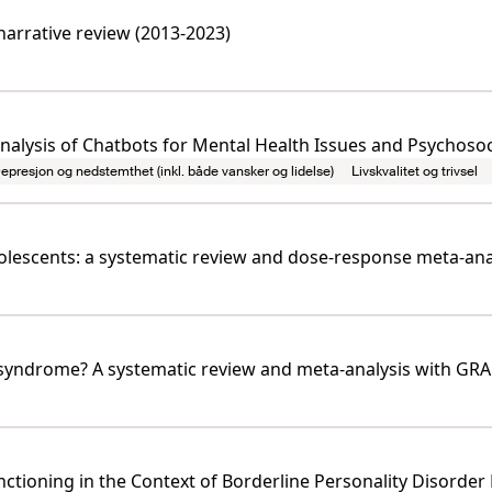
 narrative review (2013-2023)
analysis of Chatbots for Mental Health Issues and Psychoso
epresjon og nedstemthet (inkl. både vansker og lidelse)
Livskvalitet og trivsel
olescents: a systematic review and dose-response meta-ana
e syndrome? A systematic review and meta-analysis with G
nctioning in the Context of Borderline Personality Disorder