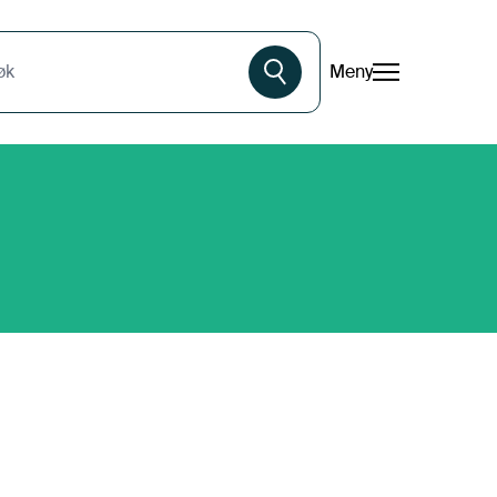
Meny
øk