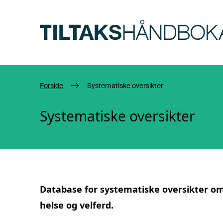
Hopp til hovedinnhold
Forside
Systematiske oversikter
Systematiske oversikter
Database for
systematiske oversikter
om 
helse og velferd.