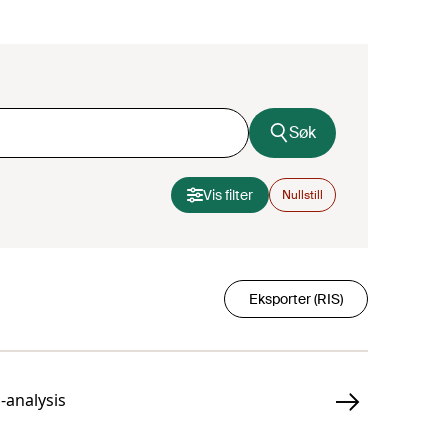
Søk
Vis filter
Nullstill
Eksporter (RIS)
-analysis