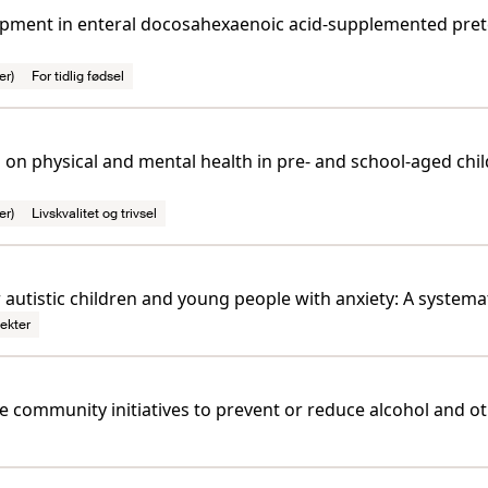
opment in enteral docosahexaenoic acid-supplemented prete
er)
For tidlig fødsel
s on physical and mental health in pre- and school-aged chi
er)
Livskvalitet og trivsel
 autistic children and young people with anxiety: A systema
ekter
e community initiatives to prevent or reduce alcohol and 