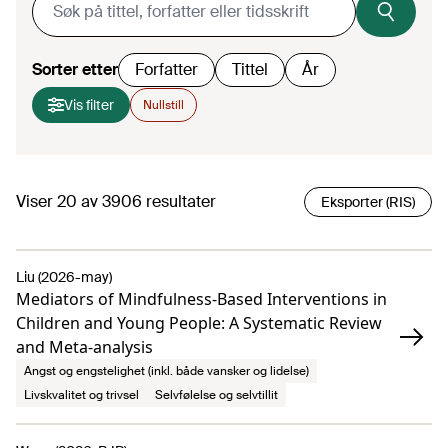
Sorter etter
Forfatter
Tittel
År
Vis filter
Nullstill
Viser
20
av
3906
resultater
Eksporter (RIS)
Liu (2026-may)
Mediators of Mindfulness-Based Interventions in
Children and Young People: A Systematic Review
and Meta-analysis
Angst og engstelighet (inkl. både vansker og lidelse)
Livskvalitet og trivsel
Selvfølelse og selvtillit