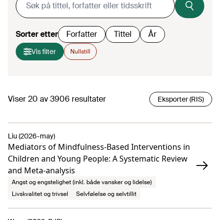
Sorter etter
Forfatter
Tittel
År
Vis filter
Nullstill
Viser
20
av
3906
resultater
Eksporter (RIS)
Liu (2026-may)
Mediators of Mindfulness-Based Interventions in
Children and Young People: A Systematic Review
and Meta-analysis
Angst og engstelighet (inkl. både vansker og lidelse)
Livskvalitet og trivsel
Selvfølelse og selvtillit