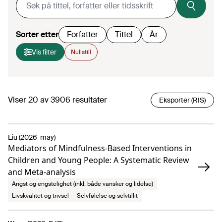
Sorter etter
Forfatter
Tittel
År
Vis filter
Nullstill
Viser
20
av
3906
resultater
Eksporter (RIS)
Liu (2026-may)
Mediators of Mindfulness-Based Interventions in
Children and Young People: A Systematic Review
and Meta-analysis
Angst og engstelighet (inkl. både vansker og lidelse)
Livskvalitet og trivsel
Selvfølelse og selvtillit