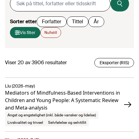
Sorter etter
Forfatter
Tittel
År
Vis filter
Nullstill
Viser
20
av
3906
resultater
Eksporter (RIS)
Liu (2026-may)
Mediators of Mindfulness-Based Interventions in
Children and Young People: A Systematic Review
and Meta-analysis
Angst og engstelighet (inkl. både vansker og lidelse)
Livskvalitet og trivsel
Selvfølelse og selvtillit